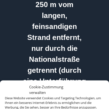
250 m vom
langen,
feinsandigen
Strand entfernt,
nur durch die
Nationalstraße
getrennt (durch
eine Unterführung
Cookie-Zustimmung
erreichbar).
verwalten
Diese Website verwendet Cookies und Targeting Technologien, um
Ihnen ein besseres Internet-Erlebnis zu ermöglichen und die
Werbung, die Sie sehen, besser an Ihre Bedürfnisse anzupassen.